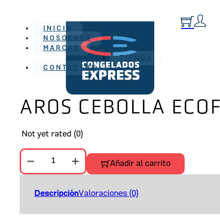
INICIO
NOSOTROS
MARCAS
TIENDA
CONTACTOS
AROS CEBOLLA ECOF
Not yet rated
(0)
AROS CEBOLLA ECOFROST BOLSA 2.2 LIBS cantidad
Añadir al carrito
Descripción
Valoraciones (0)