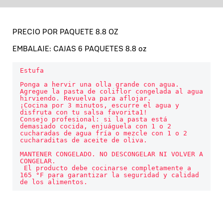
PRECIO POR PAQUETE 8.8 OZ
EMBALAJE: CAJAS 6 PAQUETES 8.8 oz
Estufa

Ponga a hervir una olla grande con agua.

Agregue la pasta de coliflor congelada al agua 
hirviendo. Revuelva para aflojar.

¡Cocina por 3 minutos, escurre el agua y 
disfruta con tu salsa favorita1!

Consejo profesional: si la pasta está 
demasiado cocida, enjuáguela con 1 o 2 
cucharadas de agua fría o mezcle con 1 o 2 
cucharaditas de aceite de oliva.

MANTENER CONGELADO. NO DESCONGELAR NI VOLVER A 
CONGELAR.
 El producto debe cocinarse completamente a 
165 °F para garantizar la seguridad y calidad 
de los alimentos.