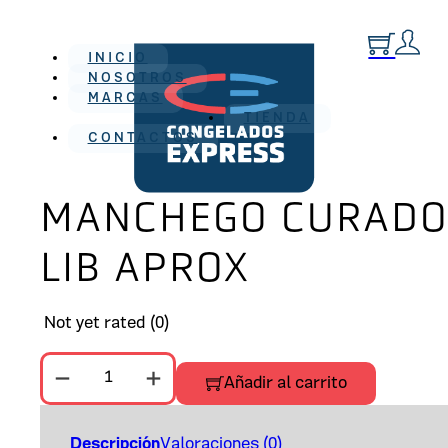
INICIO
NOSOTROS
MARCAS
TIENDA
CONTACTOS
MANCHEGO CURADO
LIB APROX
Not yet rated
(0)
MANCHEGO CURADO FLOR GUADAMUR 7 LIB APROX 
Añadir al carrito
Descripción
Valoraciones (0)