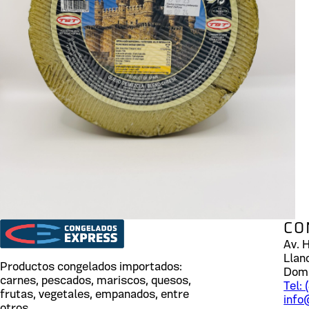
CO
Av. 
Llan
Productos congelados importados:
Dom
carnes, pescados, mariscos, quesos,
Tel:
frutas, vegetales, empanados, entre
info
otros.